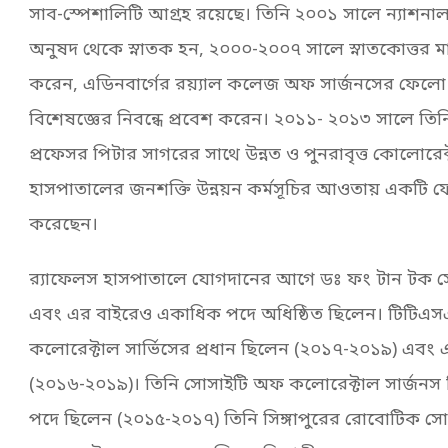
সাব-স্পেশালিটি আগ্রহ রয়েছে। তিনি ২০০১ সালে ন্যাশনা
অনুষদ থেকে স্নাতক হন, ২০০০-২০০৭ সালে স্নাতকোত্তর মা
করেন, এডিনবার্গের রয়্যাল কলেজ অফ সার্জনসের ফেলো হি
বিশেষজ্ঞের নিবন্ধে প্রবেশ করেন। ২০১১- ২০১৩ সালে ত
প্রফেসর পিটার সাগরের সাথে উন্নত ও পুনরাবৃত্ত কোলোরেক্
হাসপাতালের জনশক্তি উন্নয়ন কর্মসূচির আওতায় একটি ফে
করেছেন।
র‌্যাফেলস হাসপাতালে যোগদানের আগে ডঃ ফং টান টক 
এবং এর বাইরেও একাধিক পদে অধিষ্ঠিত ছিলেন। টিটিএস
কলোরেক্টাল সার্ভিসের প্রধান ছিলেন (২০১৭-২০১৯) এবং এন
(২০১৬-২০১৯)। তিনি সোসাইটি অফ কলোরেক্টাল সার্জনস সি
পদে ছিলেন (২০১৫-২০১৭) তিনি সিঙ্গাপুরের রোবোটিক সোসা