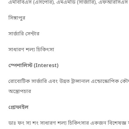
এমবিবিএস (এসপোর), এমএমডি (সার্জারি), এফআরসিএস 
সিঙ্গাপুর
সার্জারি সেন্টার
সাধারণ শল্য চিকিৎসা
স্পেশালিস্ট (Interest)
রোবোটিক সার্জারি এবং উন্নত ট্রান্সানাল এন্ডোস্কোপিক 
অস্ত্রোপচার
প্রোফাইল
ডাঃ ফং স্য শং সাধারণ শল্য চিকিৎসার একজন বিশেষজ্ঞ যা