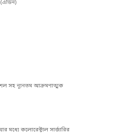
(এডিন)
কৌশল সহ ন্যূনতম আক্রমণাত্মক
র মধ্যে কলোরেক্টাল সার্জারির