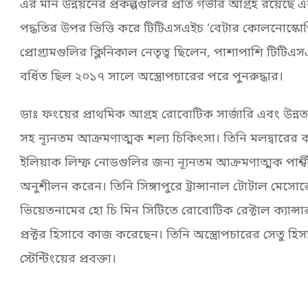
এর মান উন্নয়নের প্রকল্পগুলির প্রতি গভীর আগ্রহ রয়েছে এ
পদ্ধতির উপর ভিত্তি করে টিটিএসএইচ ‘বেটার কোলনোস্কোপ
প্রোগ্রামগুলির ক্লিনিকাল নেতৃত্ব ছিলেন, পাশাপাশি টিটিএ
বর্ধিত ছিল ২০১৭ সালে অস্ত্রোপচারের পরে পুনরুদ্ধার।
ডাঃ ফংয়ের প্রাথমিক আগ্রহ রোবোটিক সার্জারি এবং উন্নত 
সহ ন্যূনতম আক্রমণাত্মক শল্য চিকিৎসা। তিনি মলদ্বারের ক্
ইলিয়াক লিম্ফ নোডগুলির জন্য ন্যূনতম আক্রমণাত্মক পার্শ্ব
অনুশীলন করেন। তিনি সিঙ্গাপুরে ট্রান্সানাল টোটাল মেসো
ভিয়েতনামের হো চি মিন সিটিতে রোবোটিক রেক্টাল ক্যান
প্রক্টর হিসাবে কাজ করেছেন। তিনি অস্ত্রোপচারের সেতু হি
স্টেন্টিংয়ের প্রবক্তা।