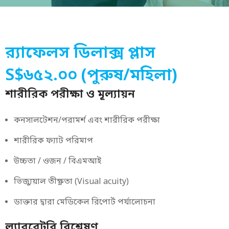
র‌্যাফেলস ডিলাক্স প্লাস
S$৬৫২.০০ (পুরুষ/মহিলা)
শারীরিক পরীক্ষা ও মূল্যায়ন
কনসালটেশন/পরামর্শ এবং শারীরিক পরীক্ষা
শারীরিক ফ্যাট পরিমাপ
উচ্চতা / ওজন / বিএমআই
ভিজ্যুয়াল তীক্ষ্ণতা (Visual acuity)
ডাক্তার দ্বারা মেডিকেল রিপোর্ট পর্যালোচনা
ল্যাবরেটরি বিশ্লেষণ