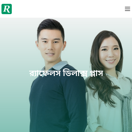
র‌্যাফেলস ডিলাক্স প্লাস