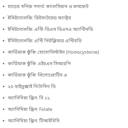
হাড়ের খনিজ পদার্থ: ক্যালসিয়াম ও ফসফেট
ইমিউনোলজি: রিউমাটয়েড ফ্যাক্টর
ইমিউনোলজি: এন্টি-ডিএস ডিএনএ অ্যান্টিবডি
ইমিউনোলজি: এন্টি নিউক্লিয়ার এন্টিবডি
কার্ডিয়াক ঝুঁকি: হোমোসিস্টাইন (Homocysteine)
কার্ডিয়াক ঝুঁকি: এইচএস সিআরপি
কার্ডিয়াক ঝুঁকি: লিপোপ্রোটিন এ
২৫-হাইড্রক্সাই ভিটামিন ডি
অ্যানিমিয়া স্ক্রিন: বি ১২
অ্যানিমিয়া স্ক্রিন: Folate
অ্যানিমিয়া স্ক্রিন: টিআইবিসি