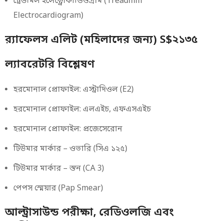
ট্রেডমিল ইলেক্ট্রোকার্ডিওগ্রাম (Treadmill
Electrocardiogram
)
র‌্যাফেলস এলিট (মহিলাদের জন্য) S$২১৩৫
ল্যাবরেটরি বিশ্লেষণ
হরমোনাল প্রোফাইল: এস্ট্রাদিওল (E2)
হরমোনাল প্রোফাইল: এলএইচ, এফএসএইচ
হরমোনাল প্রোফাইল: প্রজেসেরোন
টিউমার মার্কার – ওভারি (সিএ ১২৫)
টিউমার মার্কার – স্তন (CA 3)
পেপস স্মেয়ার (Pap Smear)
আল্ট্রাসাউন্ড পরীক্ষা, রেডিওলজি এবং