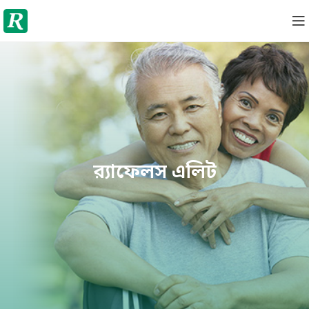
র‌্যাফেলস এলিট