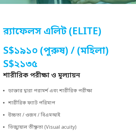
র‌্যাফেলস এলিট (ELITE)
S$১৯১০ (পুরুষ) / (মহিলা)
S$২১৩৫
শারীরিক পরীক্ষা ও মূল্যায়ন
ডাক্তার দ্বারা পরামর্শ এবং শারীরিক পরীক্ষা
শারীরিক ফ্যাট পরিমাপ
উচ্চতা / ওজন / বিএমআই
ভিজ্যুয়াল তীক্ষ্ণতা (Visual acuity)