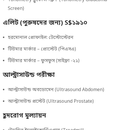
Tonometry গ্লুকোমা স্ক্রিন (Tonometry Glaucoma
Screen)
এলিট (পুরুষদের জন্য) S$১৯১০
হরমোনাল প্রোফাইল: টেস্টোস্টেরন
টিউমার মার্কার – প্রোস্টেট (পিএসএ)
টিউমার মার্কার – ফুসফুস (সাইফ্রা -২১)
আল্ট্রাসাউন্ড পরীক্ষা
আল্ট্রাসাউন্ড অবডোমেন (Ultrasound Abdomen)
আল্ট্রাসাউন্ড প্রস্টেট (Ultrasound Prostate)
হূদরোগ মূল্যায়ন