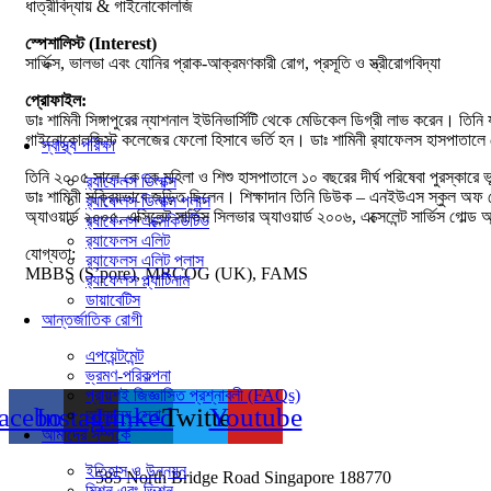
ধাত্রীবিদ্যায় & গাইনোকোলজি
স্নায়ুবিজ্ঞান সেন্টার
ডায়াবেটিস এবং এণ্ডোক্রাইন সেন্টার
স্পেশালিস্ট (Interest)
কাউন্সেলিং সেন্টার
সার্ভিক্স, ভালভা এবং যোনির প্রাক-আক্রমণকারী রোগ, প্রসূতি ও স্ত্রীরোগবিদ্যা
ইএনটি সেন্টার
ফার্টিলীটি সেন্টার
প্রোফাইল:
ইন্টার্নাল মেডিসিন সেন্টার
ডাঃ শামিনী সিঙ্গাপুরের ন্যাশনাল ইউনিভার্সিটি থেকে মেডিকেল ডিগ্রী লাভ করেন। তিনি
রিহ্যাবিলিটেশন (পুনর্বাসন) সেন্টার
গাইনোকোলজিস্ট কলেজের ফেলো হিসাবে ভর্তি হন। ডাঃ শামিনী র‌্যাফেলস হাসপাতালে
স্বাস্থ্য পরিক্ষা
তিনি ২০০৫ সালে কে কে মহিলা ও শিশু হাসপাতালে ১০ বছরের দীর্ঘ পরিষেবা পুরস্কারে 
র‌্যাফেলস ডিলাক্স
ডাঃ শামিনী সক্রিয়ভাবে জড়িত ছিলেন। শিক্ষাদান তিনি ডিউক – এনইউএস স্কুল অফ মেড
র‌্যাফেলস ডিলাক্স প্লাস
অ্যাওয়ার্ড ২০০৫, এক্সিলেন্ট সার্ভিস সিলভার অ্যাওয়ার্ড ২০০৬, এক্সেলেন্ট সার্ভিস গোল্
র‌্যাফেলস এক্সেকিউটিভ
র‌্যাফেলস এলিট
যোগ্যতা:
র‌্যাফেলস এলিট প্লাস
MBBS (S’pore), MRCOG (UK), FAMS
র‌্যাফেলস প্ল্যাটিনাম
ডায়াবেটিস
আন্তর্জাতিক রোগী
এপয়েন্টমেন্ট
ভ্রমণ-পরিকল্পনা
প্রায়শই জিজ্ঞাসিত প্রশ্নাবলী (FAQs)
acebook
Instagram
Linkedin
Twitter
Youtube
অন্যান্য-সেবা
আমাদের সম্পর্কে
ইতিহাস ও উন্নয়ন
585 North Bridge Road Singapore 188770
মিশন এবং ভিশন