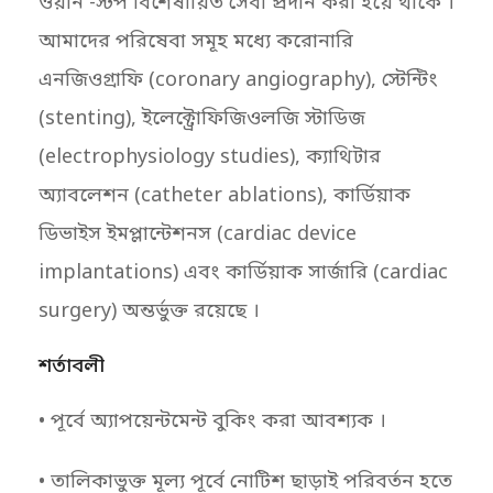
ওয়ান -স্টপ বিশেষায়িত সেবা প্রদান করা হয়ে থাকে ।
আমাদের পরিষেবা সমূহ মধ্যে করোনারি
এনজিওগ্রাফি (coronary angiography), স্টেন্টিং
(stenting), ইলেক্ট্রোফিজিওলজি স্টাডিজ
(electrophysiology studies), ক্যাথিটার
অ্যাবলেশন (catheter ablations), কার্ডিয়াক
ডিভাইস ইমপ্লান্টেশনস (cardiac device
implantations) এবং কার্ডিয়াক সার্জারি (cardiac
surgery) অন্তর্ভুক্ত রয়েছে ।
শর্তাবলী
• পূর্বে অ্যাপয়েন্টমেন্ট বুকিং করা আবশ্যক ।
• তালিকাভুক্ত মূল্য পূর্বে নোটিশ ছাড়াই পরিবর্তন হতে