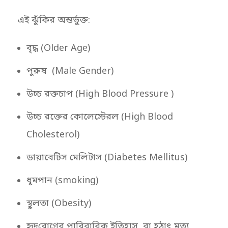
এই ঝুঁকির অন্তর্ভুক্ত:
বৃদ্ধ (Older Age)
পুরুষ (Male Gender)
উচ্চ রক্তচাপ (High Blood Pressure )
উচ্চ রক্তের কোলেস্টেরল (High Blood
Cholesterol)
ডায়াবেটিস মেলিটাস (Diabetes Mellitus)
ধূমপান (smoking)
স্থূলতা (Obesity)
হৃদ্‌রোগের পারিবারিক ইতিহাস বা হঠাৎ মৃত্যু