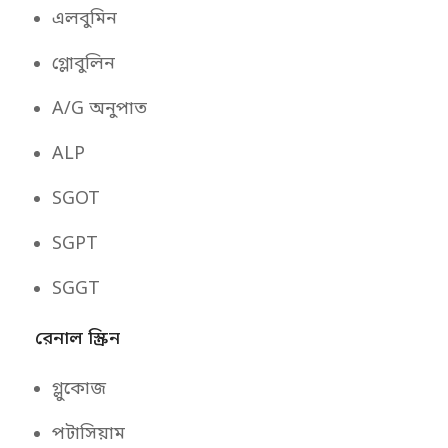
এলবুমিন
গ্লোবুলিন
A/G অনুপাত
ALP
SGOT
SGPT
SGGT
রেনাল স্ক্রিন
গ্লুকোজ
পটাসিয়াম